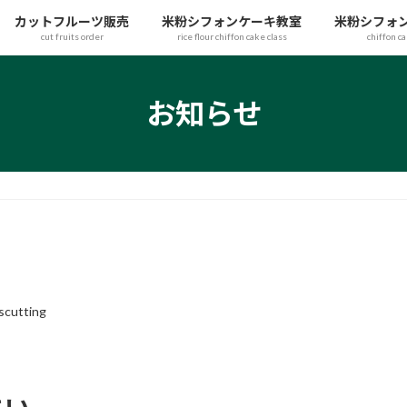
カットフルーツ販売
米粉シフォンケーキ教室
米粉シフォ
cut fruits order
rice flour chiffon cake class
chiffon c
お知らせ
tscutting